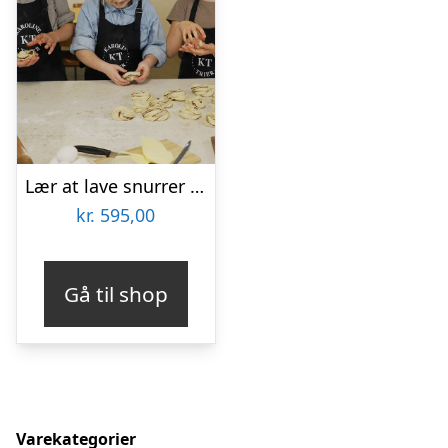
Lær at lave snurrer på familie-bagekursus hos Karoline Trier
kr.
595,00
Gå til shop
Varekategorier