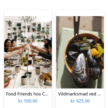
Food Friends hos CPH Cooking Class
Vildmarksmad ved Det Sydfynske Øhav
kr.
550,00
kr.
625,00